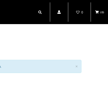
0
(0)
.
×