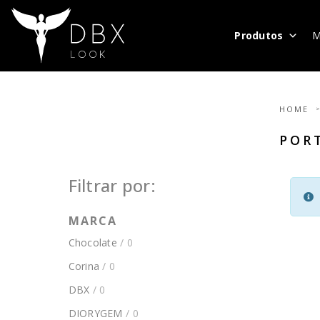
Produtos
M
HOME
POR
Filtrar por:
MARCA
Chocolate
/ 0
Corina
/ 0
DBX
/ 0
DIORYGEM
/ 0