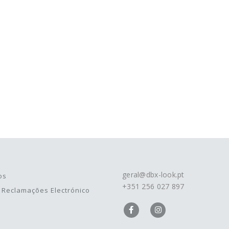
geral@dbx-look.pt
os
+351 256 027 897
e Reclamações Electrónico