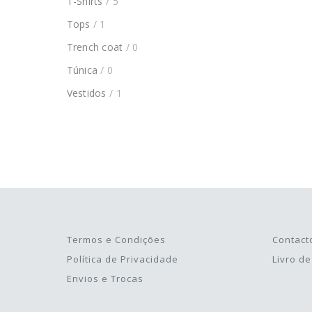
T-Shirts
/ 5
Tops
/ 1
Trench coat
/ 0
Túnica
/ 0
Vestidos
/ 1
Termos e Condições
Contact
Política de Privacidade
Livro d
Envios e Trocas