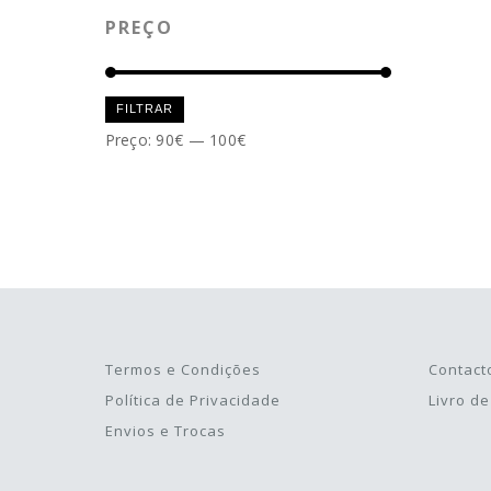
PREÇO
Preço
Preço
FILTRAR
mínimo
máximo
Preço:
90€
—
100€
Termos e Condições
Contact
Política de Privacidade
Livro d
Envios e Trocas