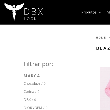
Produtos
M
HOME
BLA
Filtrar por:
MARCA
Chocolate
/ 0
Corina
/ 0
DBX
/ 0
DIORYGEM
/ 0