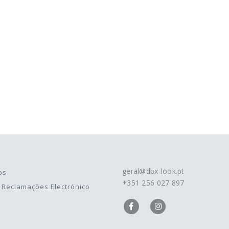
geral@dbx-look.pt
os
+351 256 027 897
e Reclamações Electrónico