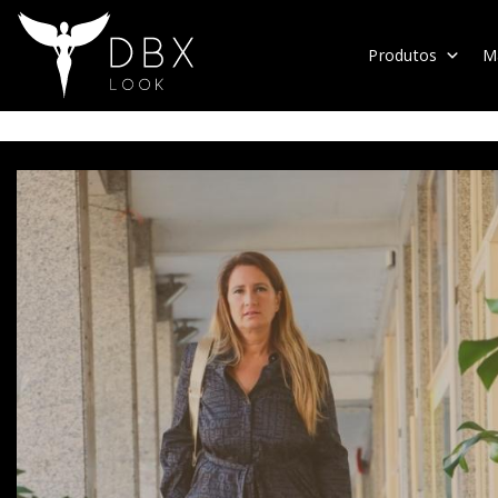
Produtos
M
pin up polska