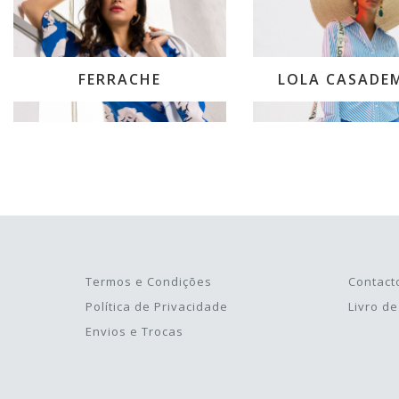
FERRACHE
LOLA CASADE
1xbet
1xbet
1 xbet
Termos e Condições
Contact
Política de Privacidade
Livro d
Envios e Trocas