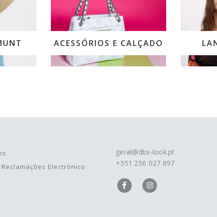
MUNT
ACESSÓRIOS E CALÇADO
LA
geral@dbx-look.pt
os
+351 256 027 897
e Reclamações Electrónico