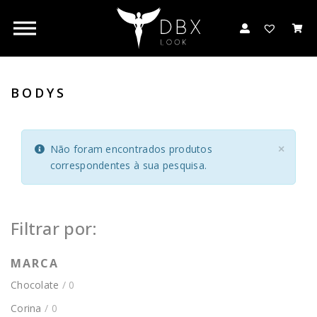
BODYS
Não foram encontrados produtos
×
correspondentes à sua pesquisa.
Filtrar por:
MARCA
Chocolate
/ 0
Corina
/ 0