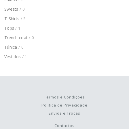
Sweats
/ 0
T-Shirts
/ 5
Tops
/ 1
Trench coat
/ 0
Túnica
/ 0
Vestidos
/ 1
Termos e Condições
Política de Privacidade
Envios e Trocas
Contactos